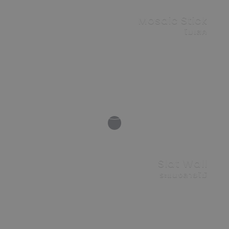
Mosaic Stick
โมเสค
VIEW
Slat Wall
ระแนงลายไม้