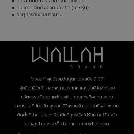
● ทนรา ทนตะไคร่ สามารถติดที่ชื้นได้
● ทนแดด ติดตั้งภายนอกได้ (บางรุ่น)
● อายุการใช้งานยาวนาน
"วอลล่า" ศูนย์รวมวัสดุตกแต่งผนัง 3 มิติ
ผู้ผลิต ผู้นำเข้ามาจากหลายประเทศ และเป็นผู้จัดจำหน่าย
นวัตกรรมวัสดุตกแต่งยุคใหม่ คุณภาพที่คงทน ความ
สวยงาม ที่ทันสมัย คุณสมบัติครบครัน รูปแบบที่หลากหลาย
ติดตั้งที่ง่ายและรวดเร็ว เป็นที่ถูกใจจึงได้รับความไว้วางใจ
จากลูกค้า แบรนด์ชั้นนำมากมาย ภายใต้ สโลแกน