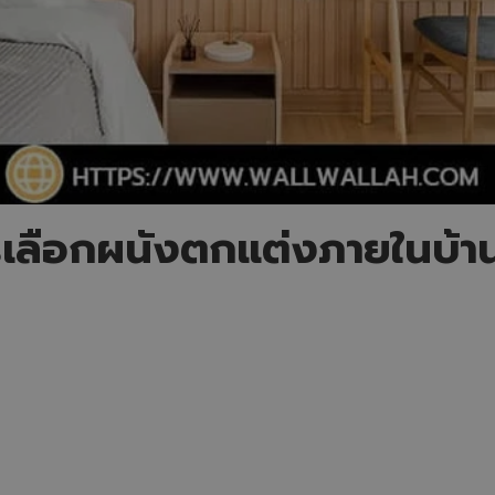
เลือกผนังตกแต่งภายในบ้าน ใ