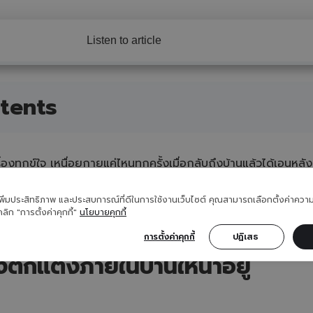
Listen to article
tents
เรื่องทุกข์ใจ เหนื่อยกายแค่ไหนทุกครั้งเมื่อกลับถึงบ้านแล้วได้เอน
ากขึ้นด้วยวิธีตกแต่งผนังจัดว่าน่าสนใจและช่วยเพิ่มชีวิตชีวาให้กับทั
นังตกแต่งภายในบ้าน
ให้ตอบโจทย์และช่วยกระตุ้นความรู้สึกดี ๆ ได้เ
ื่อเพิ่มประสิทธิภาพ และประสบการณ์ที่ดีในการใช้งานเว็บไซต์ คุณสามารถเลือกตั้งค่าค
คลิก "การตั้งค่าคุกกี้"
นโยบายคุกกี้
การตั้งค่าคุกกี้
ปฏิเสธ 
งตกแต่งภายในบ้านให้น่าอยู่