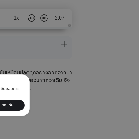
1x
2:07
A
u
d
i
o
i
s
g
e
n
e
หลังมันเหมือนปลดทุกอย่างออกจากบ่า
r
a
้งตัวบ้านและเจ้าของมากกว่าเดิม จึง
t
e
สมอเมื่อมองเห็น
d
วามยินยอมการ
b
y
A
I
ยอมรับ 
a
n
d
m
a
y
h
a
v
e